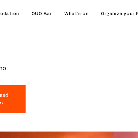
odation
QUO Bar
What's on
Organize your 
no
osed
ts