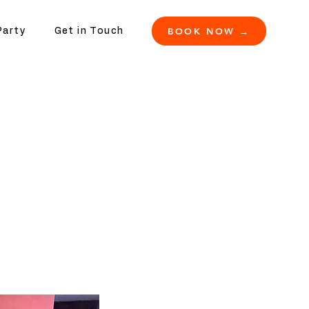
BOOK NOW →
Party
Get in Touch