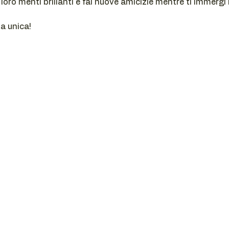
le loro menti brillanti e fai nuove amicizie mentre ti immergi
a unica!