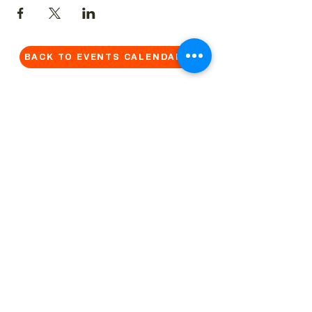
BACK TO EVENTS CALENDAR →
MORE...
Terms & Conditions
Privacy Statement
Get in touch
Work With Us
Reserved Area - Staff
Let's connect!