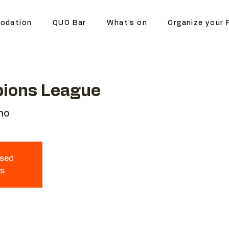
odation
QUO Bar
What's on
Organize your 
ions League
no
osed
ts