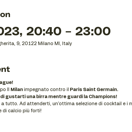
ion
023, 20:40 – 23:00
herita, 9, 20122 Milano MI, Italy
ent
ague!
o Il 
Milan 
impegnato contro il
 Paris Saint Germain.
 di gustarti una birra mentre guardi la Champions!
utto. Ad attenderti, un'ottima selezione di cocktail e i mig
i calcio più forti!