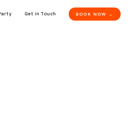
BOOK NOW →
Party
Get in Touch