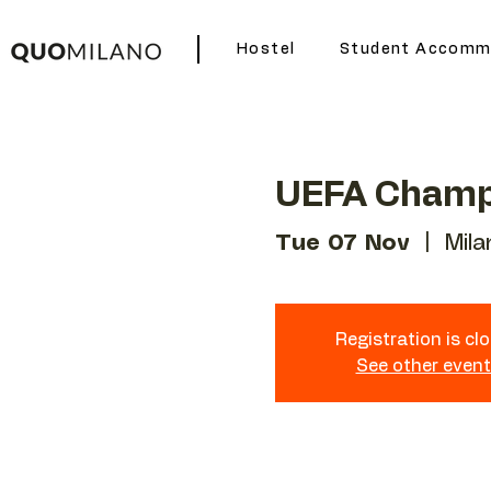
Hostel
Student Accomm
UEFA Champ
Tue 07 Nov
  |  
Mila
Registration is cl
See other even