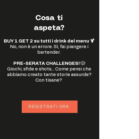
Cosa ti
aspeta?
BUY 1 GET 2 su tutti i drink del menu 🍹
No, non è un errore. Sì, fai piangere i
bartender.
PRE-SERATA CHALLENGES!
🎲
Giochi, sfide e shots... Come pensi che
abbiamo creato tante storie assurde?
Con tisane?
REGISTRATI ORA